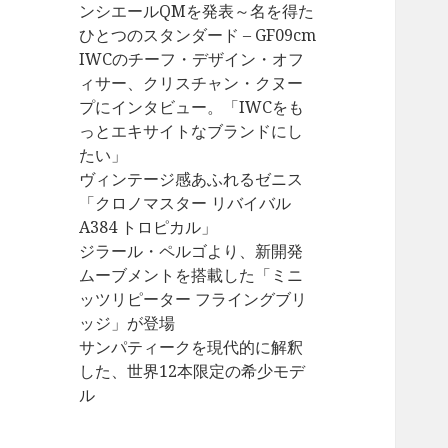
ンシエールQMを発表～名を得た
ひとつのスタンダード – GF09cm
IWCのチーフ・デザイン・オフ
ィサー、クリスチャン・クヌー
プにインタビュー。「IWCをも
っとエキサイトなブランドにし
たい」
ヴィンテージ感あふれるゼニス
「クロノマスター リバイバル
A384 トロピカル」
ジラール・ペルゴより、新開発
ムーブメントを搭載した「ミニ
ッツリピーター フライングブリ
ッジ」が登場
サンパティークを現代的に解釈
した、世界12本限定の希少モデ
ル