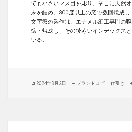
ても小さいマス目を彫り、そこに天然オ
末を詰め、800度以上の窯で数回焼成
文字盤の製作は、エナメル細工専門の職
燥・焼成し、その後赤いインデックスと
いる。
投
カ
2024年9月2日
ブランドコピー 代引き
稿
テ
日:
ゴ
リ
ー