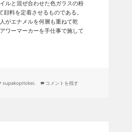
イルと混ぜ合わせた色ガラスの粉
して顔料を定着させるものである。
人がエナメルを何層も重ねて乾
アワーマーカーを手仕事で施して
タ
スリム ドゥ エルメス ポケット ミステリ
supakopitokei.
コメントを残す
グ