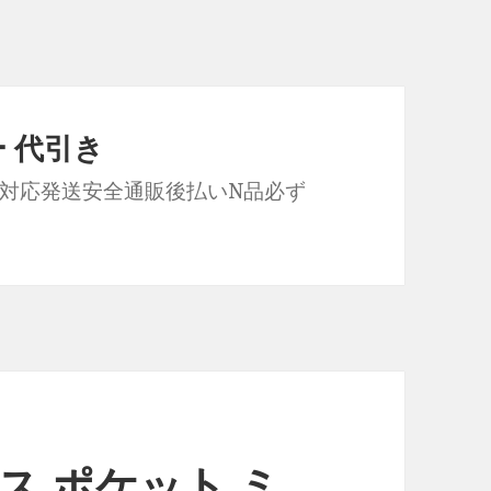
 代引き
対応発送安全通販後払いN品必ず
ス ポケット ミ