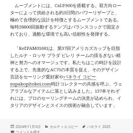
ムーブメントには、Cal.P.900を搭載する。双方向ロー
ターによって供給される約3日間のパワーリザーブと、
極めて合理的な設計を特徴とするムーブメントである。
毎時28800回振動するテンプはバランスコックで固定さ
れており、過酷な環境でも高い信頼性を発揮する。
「Ref.PAM01681は、第37回アメリカズカップを目指
したルナ・ロッサ プラダ ピレリ チームの揺るぎない精
神と努力へのオマージュです。私たちはこの時計を設計
する上で、先進的なAC75の本質を捉え、そのデザイン
言語をセーリング愛好家や
パネライ コピー
supakopitokei.com
時計コレクターの共感を呼ぶ、ウェ
アラブルなアイテムに落とし込みました。137本それぞ
れには、プロのセーリングチームの決意が込められ、イ
タリアのデザインとスイスの技術が融合しています」
投
カ
タ
2024年11月3日
カルティエコピー
パネライ 2025
稿
パネライより、ルナ・ロッサのAC75艇をインスパイアした「サブマーシブ
テ
グ
コメントを残す