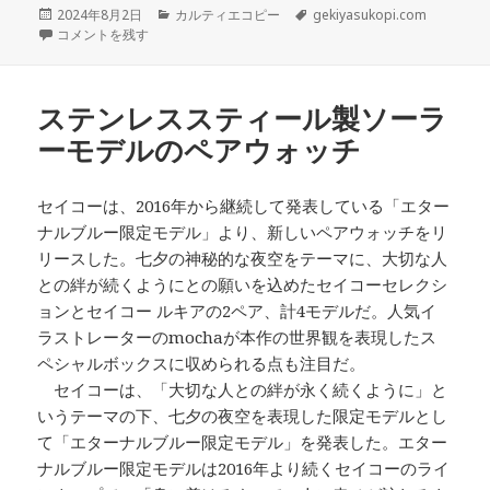
投
カ
タ
2024年8月2日
カルティエコピー
gekiyasukopi.com
稿
ハミルトンの「アードモア」にクラシックなムードを引き立てる、4つの
テ
グ
コメントを残す
日:
ゴ
リ
ー
ステンレススティール製ソーラ
ーモデルのペアウォッチ
セイコーは、2016年から継続して発表している「エター
ナルブルー限定モデル」より、新しいペアウォッチをリ
リースした。七夕の神秘的な夜空をテーマに、大切な人
との絆が続くようにとの願いを込めたセイコーセレクシ
ョンとセイコー ルキアの2ペア、計4モデルだ。人気イ
ラストレーターのmochaが本作の世界観を表現したス
ペシャルボックスに収められる点も注目だ。
セイコーは、「大切な人との絆が永く続くように」と
いうテーマの下、七夕の夜空を表現した限定モデルとし
て「エターナルブルー限定モデル」を発表した。エター
ナルブルー限定モデルは2016年より続くセイコーのライ