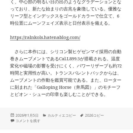
く、中心部の明るい日の出のようなグラデーションとな
っており、新たな始まりの吉兆を象徴している。優雅な
リーフ型とインデックスをゴールドカラーで仕立て、6
時位置にムーンフェイズ表示と日付表示を備える。
https://ralnkols.hatenablog.com/
さらに本作には、シリコン製ヒゲゼンマイ採用の自動
巻きムーブメントであるCal.L899.5が搭載される。温度
変化や磁場の影響を受けにくく、パワーリザーブも約72
時間と実用性が高い。トランスパレントバックからは、
ムーブメントの作動を鑑賞可能である。また、ローター
に刻まれた「Galloping Horse（奔馬図）」のモチーフ
とピオン・シューの印章も楽しむことができる。
投
カ
タ
2026年1月5日
カルティエコピー
2026コピー
稿
午年をテーマとした「ロンジン マスターコレクション イヤー・オブ・ザ
テ
グ
コメントを残す
日:
ゴ
リ