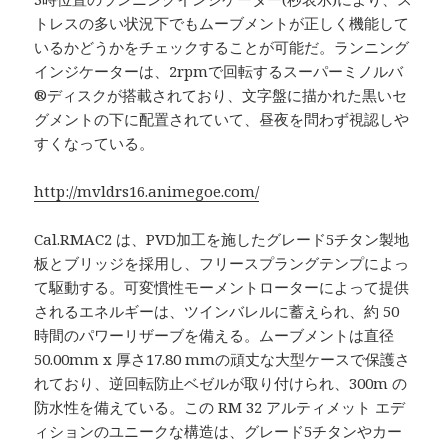
トレスの多い状況下でもムーブメントが正しく機能して
いるかどうかをチェックすることが可能だ。ランニング
インジケーターは、2rpmで回転するスーパーミノルバ
®ディスクが搭載されており、文字盤に描かれた黒いセ
グメントの下に配置されていて、昼夜を問わず視認しや
すくなっている。
http://mvldrs16.animegoe.com/
Cal.RMAC2 は、PVD加工を施したグレード5チタン製地
板とブリッジを採用し、フリースプラングテンプによっ
て駆動する。可変慣性モーメントローターによって提供
されるエネルギーは、ツインバレルに蓄えられ、約 50
時間のパワーリザーブを備える。ムーブメントは直径
50.00mm x 厚さ17.80 mmの頑丈な大型ケースで保護さ
れており、逆回転防止ベゼルが取り付けられ、300m の
防水性を備えている。この RM 32 アルティメット エデ
ィションのユニークな構造は、グレード5チタンやカー