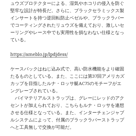
ュウズプロテクターによる、湿気やホコリの侵入を防ぐ
堅牢な設計が特長だ。さらに、ブラックセラミックス製
インサートを持つ逆回転防止ベゼルや、ブラックラバー
でコーティングされたリュウズを備えており、激しいセ
ーリングやレース中でも実用性を損なわない仕様となっ
ている。
https://ameblo.jp/lpdjdess/
ケースバックはねじ込み式で、高い防水機能をより確固
たるものとしている。また、ここには第37回アメリカズ
カップを目指したルナ・ロッサ艇AC75のモチーフがエ
ングレーブされている。
バイマテリアルストラップは、グレーにレッドのアク
セントが加えられており、こちらもルナ・ロッサを連想
させる仕様となっている。また、インターチェンジャブ
ルシステムによって、付属のブラックラバーストラップ
へと工具無しで交換が可能だ。