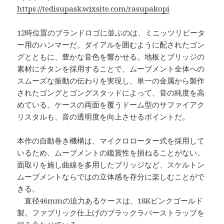
https://tedisupask.wixsite.com/rasupakopi
12時位置のブランドロゴに並ぶのは、ミニッツリピータ
ー用のハンマーだ。ダイアルを囲むように配されたゴン
グとともに、豊かな音色を響かせる。地板とブリッジの
素材にチタンを採用することで、ムーブメント全体への
スムーズな振動の伝わりを実現し、単一の金属から製作
されたゴングとゴングスタッドによって、音の純度を高
めている。ケースの両面を覆うドーム型のサファイアク
リスタルも、音の透明度を向上させるポイントだ。
本作の自動巻き機構は、マイクロローター式を採用して
いるため、ムーブメントの鑑賞性を損ねることがない。
面取りを施し曲線を多用したブリッジなど、スケルトン
ムーブメントならではの立体感を存分に楽しむことがで
きる。
直径46mmの迫力あるケースは、18Kピンクゴールド
製。ファブリック仕上げのブラックラバーストラップを