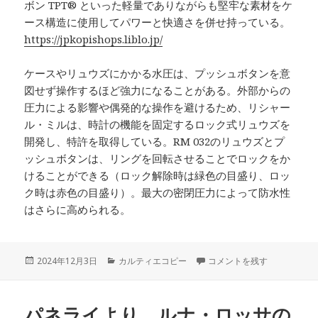
ボン TPT® といった軽量でありながらも堅牢な素材をケ
ース構造に使用してパワーと快適さを併せ持っている。
https://jpkopishops.liblo.jp/
ケースやリュウズにかかる水圧は、プッシュボタンを意
図せず操作するほど強力になることがある。外部からの
圧力による影響や偶発的な操作を避けるため、リシャー
ル・ミルは、時計の機能を固定するロック式リュウズを
開発し、特許を取得している。RM 032のリュウズとプ
ッシュボタンは、リングを回転させることでロックをか
けることができる（ロック解除時は緑色の目盛り、ロッ
ク時は赤色の目盛り）。最大の密閉圧力によって防水性
はさらに高められる。
投
カ
最大の密閉圧力によって防水
2024年12月3日
カルティエコピー
コメントを残す
稿
テ
日:
ゴ
リ
パネライより、ルナ・ロッサの
ー