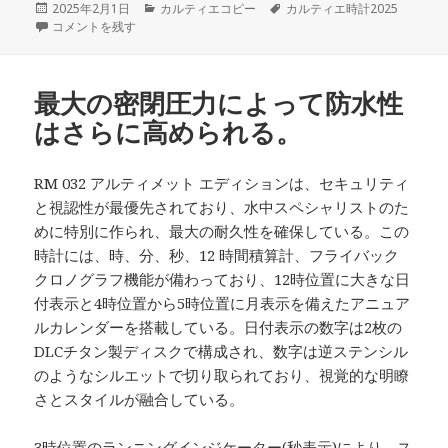
投
カ
タ
2025年2月1日
カルティエコピー
カルティエ時計2025
稿
なぜカルティエは古くならない？ イノベーションを生む「ジェンダー平
テ
グ
コメントを残す
日:
ゴ
リ
ー
最大の密閉圧力によって防水性
はさらに高められる。
RM 032 アルティメット エディションは、セキュリティ
と視認性が最優先されており、水中スペシャリストのた
めに特別に作られ、最大の耐久性を確保している。この
時計には、時、分、秒、12 時間積算計、フライバック
クロノグラフ機能が備わっており、12時位置に大きな日
付表示と4時位置から5時位置に月表示を備えたアニュア
ルカレンダーを搭載している。日付表示の数字は2枚の
DLCチタン製ディスクで構成され、数字は逆ステンシル
のようなシルエットで切り取られており、視覚的な明瞭
さとスタイルが融合している。
3時位置のランニングインジケーター(秒表示)により、ス