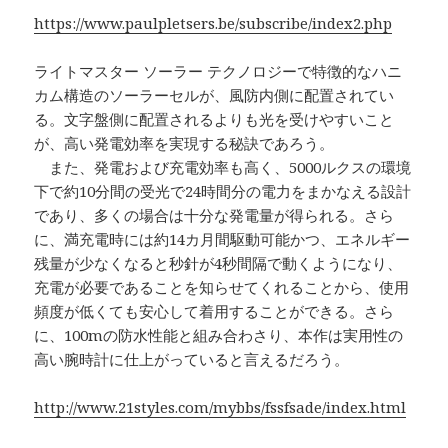
https://www.paulpletsers.be/subscribe/index2.php
ライトマスター ソーラー テクノロジーで特徴的なハニ
カム構造のソーラーセルが、風防内側に配置されてい
る。文字盤側に配置されるよりも光を受けやすいこと
が、高い発電効率を実現する秘訣であろう。
また、発電および充電効率も高く、5000ルクスの環境
下で約10分間の受光で24時間分の電力をまかなえる設計
であり、多くの場合は十分な発電量が得られる。さら
に、満充電時には約14カ月間駆動可能かつ、エネルギー
残量が少なくなると秒針が4秒間隔で動くようになり、
充電が必要であることを知らせてくれることから、使用
頻度が低くても安心して着用することができる。さら
に、100mの防水性能と組み合わさり、本作は実用性の
高い腕時計に仕上がっていると言えるだろう。
http://www.21styles.com/mybbs/fssfsade/index.html