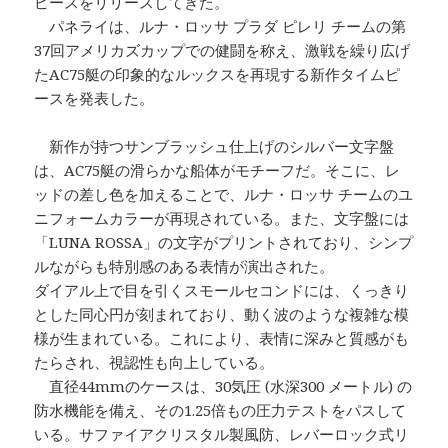
ピースをリリースしてきた。
パネライは、ルナ・ロッサ プラダ ピレリ チームの第
37回アメリカズカップでの健闘を称え、激戦を繰り広げ
たAC75艇の印象的なルックスを再現する新作タイムピ
ースを発表した。
新作が持つサンブラッシュ仕上げのシルバー文字盤
は、AC75艇の滑らかな船体がモチーフだ。そこに、レ
ッドの差し色を加えることで、ルナ・ロッサ チームのユ
ニフォームカラーが再現されている。また、文字盤には
「LUNA ROSSA」の文字がプリントされており、シンプ
ルながらも特別感のある表情が演出された。
ダイアル上で目を引くスモールセコンドには、くっきり
とした同心円が刻まれており、動く波のような複雑な模
様が生まれている。これにより、表情に深みと質感がも
たらされ、視認性も向上している。
直径44mmのケースは、30気圧 (水深300 メートル) の
防水機能を備え、その1.25倍もの圧力テストをパスして
いる。サファイアクリスタル製風防、レバーロック式リ