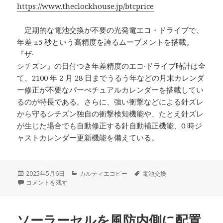
https://www.theclockhouse.jp/btcprice
定期的な電池交換が不要の光発電エコ・ドライブで、
年差 ±5 秒という高精度を誇るムーブメントを搭載。
『ザ‧
シチズン』の日付つき年差精度のエコ‧ドライブ時計は全
て、2100 年 2 月 28 日までうるう年などの月末カレンダ
ー修正が不要なパーぺチュアルカレンダーを搭載してい
るのが特⻑である。さらに、強い衝撃などによる針ズレ
から守るシチズン独自の衝撃検知機能や、たとえ針ズレ
が生じた場合でも自動修正する針自動補正機能、0 時ジ
ャストカレンダー更新機能を備えている。
投
カ
タ
2025年5月6日
カルティエコピー
電池交換
稿
攻めた時計選びがお好きな諸兄にオススメするアジムートの「レギュレー
テ
グ
コメントを残す
日:
ゴ
リ
ー
ソーラーセルを風防内側に配置