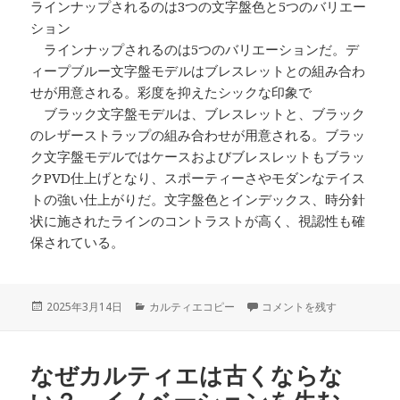
ラインナップされるのは3つの文字盤色と5つのバリエー
ション
ラインナップされるのは5つのバリエーションだ。デ
ィープブルー文字盤モデルはブレスレットとの組み合わ
せが用意される。彩度を抑えたシックな印象で
ブラック文字盤モデルは、ブレスレットと、ブラック
のレザーストラップの組み合わせが用意される。ブラッ
ク文字盤モデルではケースおよびブレスレットもブラッ
クPVD仕上げとなり、スポーティーさやモダンなテイス
トの強い仕上がりだ。文字盤色とインデックス、時分針
状に施されたラインのコントラストが高く、視認性も確
保されている。
投
カ
ソーラーセルを風防内側に配置
2025年3月14日
カルティエコピー
コメントを残す
稿
テ
日:
ゴ
リ
なぜカルティエは古くならな
ー