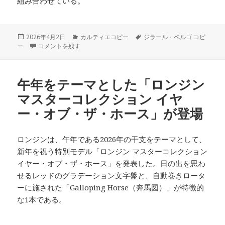
組み合わせている。
投
カ
タ
2026年4月2日
カルティエコピー
ジラール・ペルゴ コピ
稿
ジラール・ペルゴより、新開発ムーブメントを搭載した「ミニッツリ
テ
グ
ー
コメントを残す
日:
ゴ
リ
ー
午年をテーマとした「ロンジン
マスターコレクション イヤ
ー・オブ・ザ・ホース」が登場
ロンジンは、午年である2026年の干支をテーマとして、
新年を祝う特別モデル「ロンジン マスターコレクション
イヤー・オブ・ザ・ホース」を発表した。日の出を思わ
せるレッドのグラデーション文字盤と、自動巻きロータ
ーに施された「Galloping Horse（奔馬図）」が特徴的
な1本である。