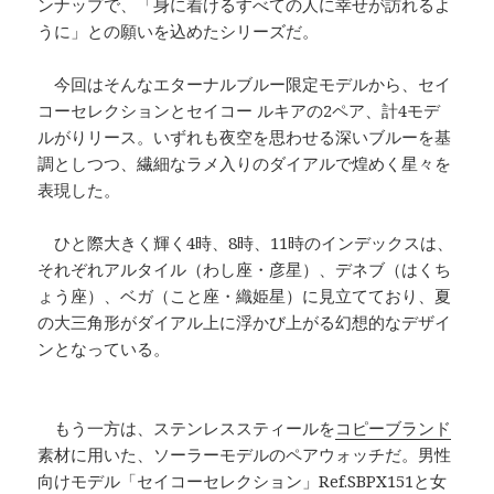
ンナップで、「身に着けるすべての人に幸せが訪れるよ
うに」との願いを込めたシリーズだ。
今回はそんなエターナルブルー限定モデルから、セイ
コーセレクションとセイコー ルキアの2ペア、計4モデ
ルがりリース。いずれも夜空を思わせる深いブルーを基
調としつつ、繊細なラメ入りのダイアルで煌めく星々を
表現した。
ひと際大きく輝く4時、8時、11時のインデックスは、
それぞれアルタイル（わし座・彦星）、デネブ（はくち
ょう座）、ベガ（こと座・織姫星）に見立てており、夏
の大三角形がダイアル上に浮かび上がる幻想的なデザイ
ンとなっている。
もう一方は、ステンレススティールを
コピーブランド
素材に用いた、ソーラーモデルのペアウォッチだ。男性
向けモデル「セイコーセレクション」Ref.SBPX151と女