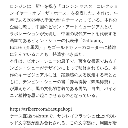
ロンジンは、新年を祝う「ロンジン マスターコレクショ
ン イヤー・オブ・ザ・ホース」を発表した。本作は、午
年である2026年の干支“馬”をテーマとしている。本作の
企画に際し、中国のピオン・アートミュージアムとのコ
ラボレーションが実現し、中国の現代アートを代表する
画家であるピオン・シューの代表作「Galloping
Horse（奔馬図）」をゴールドカラーのローターに精緻
に刻んでいることも、特筆すべき点だ。
本作は、ピオン・シューの息子で、著名な書家であるチ
ンピン・シューがデザインによって監修されている。本
作のキービジュアルには、躍動感のある疾走する馬とと
もに、チンピン・シューの書「奔马得势（奔馬得勢）」
が添えられ、馬の文化的意義である勇気、自由、パイオ
ニア精神を思い起こさせるものとなっている。
https://triberr.com/rasupakopi
ケース直径は42mmで、サンレイブラッシュ仕上げのレ
ッド文字盤が組み合わされる。この文字盤は、周囲が暗