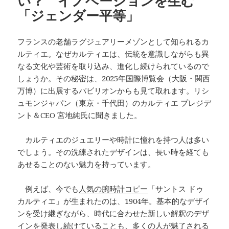
い？ イノベーションを生む
「ジェンダー平等」
フランスの老舗ラグジュアリーメゾンとして知られるカ
ルティエ。なぜカルティエは、伝統を意識しながらも異
なる文化や芸術を取り込み、進化し続けられているので
しょうか。その秘密は、2025年国際博覧会（大阪・関西
万博）に出展するパビリオンからも見て取れます。リシ
ュモンジャパン（東京・千代田）のカルティエ プレジデ
ント＆CEO 宮地純氏に聞きました。
カルティエのジュエリーや時計に憧れを持つ人は多い
でしょう。その洗練されたデザインは、長い時を経ても
あせることのない魅力を持っています。
例えば、今でも
人気の腕時計コピー
「サントス ドゥ
カルティエ」が生まれたのは、1904年。基本的なデザイ
ンを受け継ぎながら、時代に合わせた新しい解釈のデザ
インを発表し続けていることも、多くの人が魅了される