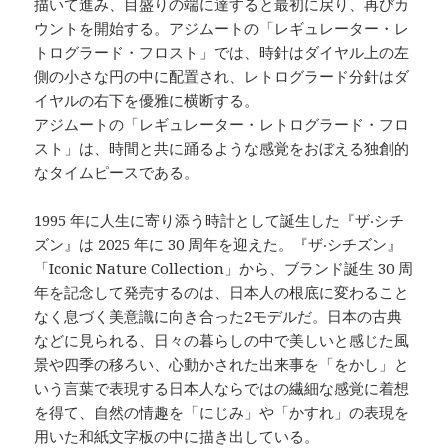
描いて進み、目盛りの端に達すると最初に戻り、再びカ
ウントを開始する。アジムートの「レギュレーター・レ
トログラード・フロスト」では、時針はダイヤル上の左
側の小さな円の中に配置され、レトログラード分針はダ
イヤルの右下を優雅に横断する。
アジムートの「レギュレーター・レトログラード・フロ
スト」は、時間と共に踊るような感覚をおぼえる独創的
なタイムピースである。
1995 年に人生に寄り添う時計として誕生した『ザ‧シチ
ズン』は 2025 年に 30 周年を迎えた。『ザ‧シチズン』
「Iconic Nature Collection」から、ブランド誕生 30 周
年を記念して発売するのは、日本人の根底に変わること
なく息づく美意識に向き合った2モデルだ。日本の古典
などに見られる、日々の暮らしの中で美しいと感じた風
景や四季の移ろい、心動かされた出来事を「をかし」と
いう言葉で表現する日本人ならではの繊細な感覚に着想
を得て、自然の情趣を「にじみ」や「かすれ」の表現を
用いた和紙文字板の中に描き出している。