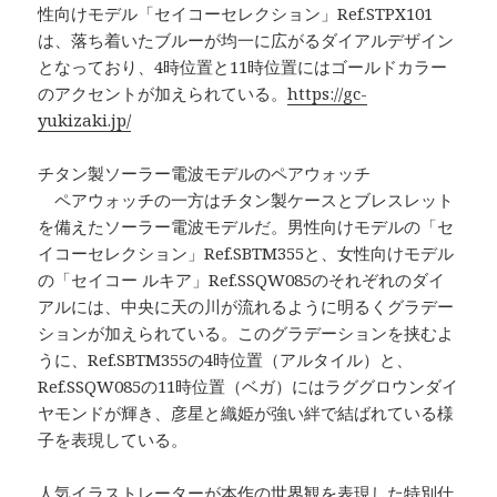
性向けモデル「セイコーセレクション」Ref.STPX101
は、落ち着いたブルーが均一に広がるダイアルデザイン
となっており、4時位置と11時位置にはゴールドカラー
のアクセントが加えられている。
https://gc-
yukizaki.jp/
チタン製ソーラー電波モデルのペアウォッチ
ペアウォッチの一方はチタン製ケースとブレスレット
を備えたソーラー電波モデルだ。男性向けモデルの「セ
イコーセレクション」Ref.SBTM355と、女性向けモデル
の「セイコー ルキア」Ref.SSQW085のそれぞれのダイ
アルには、中央に天の川が流れるように明るくグラデー
ションが加えられている。このグラデーションを挟むよ
うに、Ref.SBTM355の4時位置（アルタイル）と、
Ref.SSQW085の11時位置（ベガ）にはラググロウンダイ
ヤモンドが輝き、彦星と織姫が強い絆で結ばれている様
子を表現している。
人気イラストレーターが本作の世界観を表現した特別仕