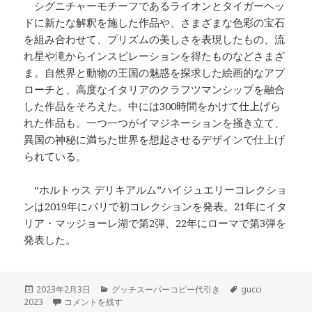
シグニチャーモチーフであるライオンとタイガーヘッ
ドに新たな解釈を施した作品や、さまざまな色彩の宝石
を組み合わせて、プリズムの美しさを表現したもの、流
れ星や滝からインスピレーションを得たものなどさまざ
ま。自然界と動物の王国の魅惑を探求した絵画的なアプ
ローチと、高度なイタリアのクラフツマンシップを融合
した作品をそろえた。中には300時間をかけて仕上げら
れた作品も。一つ一つがイマジネーションを掻き立て、
異国の神秘に満ちた世界を想起させるデザインで仕上げ
られている。
“ホルトゥス デリキアルム”ハイジュエリーコレクショ
ンは2019年にパリで初コレクションを発表。21年にイタ
リア・マッジョーレ湖で第2弾、22年にローマで第3弾を
発表した。
投
カ
タ
2023年2月3日
グッチスーパーコピー代引き
gucci
稿
「グッチ」のハイジュエリー“歓喜の庭”に新作が登場 カラフルな
テ
グ
2023
コメントを残す