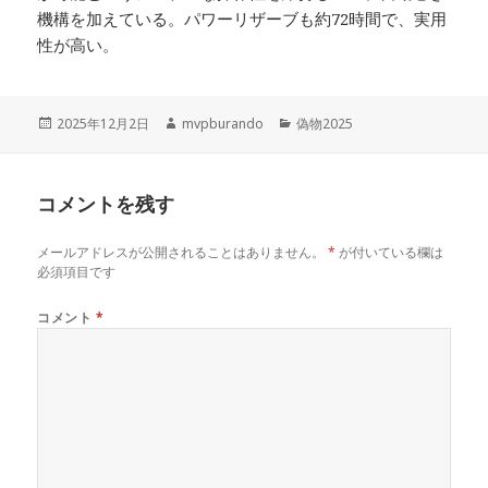
機構を加えている。パワーリザーブも約72時間で、実用
性が高い。
投
作
カ
2025年12月2日
mvpburando
偽物2025
稿
成
テ
日:
者
ゴ
リ
コメントを残す
ー
メールアドレスが公開されることはありません。
*
が付いている欄は
必須項目です
コメント
*