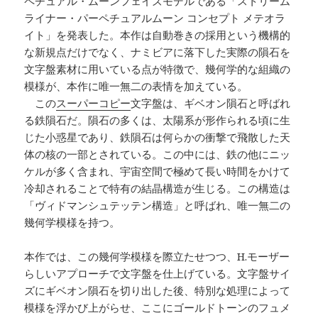
ペチュアル・ムーンフェイズモデルである「ストリーム
ライナー・パーペチュアルムーン コンセプト メテオラ
イト」を発表した。本作は自動巻きの採用という機構的
な新規点だけでなく、ナミビアに落下した実際の隕石を
文字盤素材に用いている点が特徴で、幾何学的な組織の
模様が、本作に唯一無二の表情を加えている。
この
スーパーコピー
文字盤は、ギベオン隕石と呼ばれ
る鉄隕石だ。隕石の多くは、太陽系が形作られる頃に生
じた小惑星であり、鉄隕石は何らかの衝撃で飛散した天
体の核の一部とされている。この中には、鉄の他にニッ
ケルが多く含まれ、宇宙空間で極めて長い時間をかけて
冷却されることで特有の結晶構造が生じる。この構造は
「ヴィドマンシュテッテン構造」と呼ばれ、唯一無二の
幾何学模様を持つ。
本作では、この幾何学模様を際立たせつつ、H.モーザー
らしいアプローチで文字盤を仕上げている。文字盤サイ
ズにギベオン隕石を切り出した後、特別な処理によって
模様を浮かび上がらせ、ここにゴールドトーンのフュメ