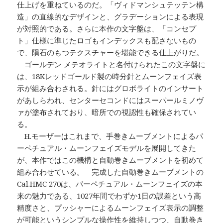
仕上げを重ねているのだ。「ヴィドマンシュテッテン構
造」の直線的なデザインと、グラデーションによる表現
が対照的である。さらに本作の文字盤は、「コンセプ
ト」仕様に準じたロゴもインデックスも配さないもの
で、隕石のもつテクスチャーを堪能できる仕上がりだ。
ゴールデン メテオライトと名付けられたこの文字盤に
は、18Kレッドゴールド製の時分針とムーンフェイズ表
示が組み合わされる。針にはグロボライトのインサート
があしらわれ、センターセコンドにはスーパールミノヴ
ァが塗布されており、暗所での視認性も確保されてい
る。
H.モーザーはこれまで、手巻きムーブメントによるパ
ーペチュアル・ムーンフェイズモデルを展開してきた
が、本作ではこの機構と自動巻きムーブメントを初めて
組み合わせている。 完成した自動巻きムーブメントの
Cal.HMC 270は、パーペチュアル・ムーンフェイズの本
来の魅力である、1027年間でわずか1日の誤差という高
精度さと、プッシャーによるムーンフェイズ表示の調整
が可能というシンプルな操作性を維持しつつ、自動巻き