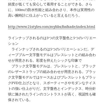
頻度が低くても安心して着用することができる。さら
に、100mの防水性能と組み合わさり、本作は実用性の
高い腕時計に仕上がっていると言えるだろう。
http://www.21styles.com/mybbs/fssfsade/index.html
ラインナップされるのは3つの文字盤色と5つのバリエー
ション
ラインナップされるのは5つのバリエーションだ。デ
ィープブルー文字盤モデルはブレスレットとの組み合わ
せが用意される。彩度を抑えたシックな印象で
ブラック文字盤モデルは、ブレスレットと、ブラック
のレザーストラップの組み合わせが用意される。ブラッ
ク文字盤モデルではケースおよびブレスレットもブラッ
クPVD仕上げとなり、スポーティーさやモダンなテイス
トの強い仕上がりだ。文字盤色とインデックス、時分針
状に施されたラインのコントラストが高く、視認性も確
保されている。