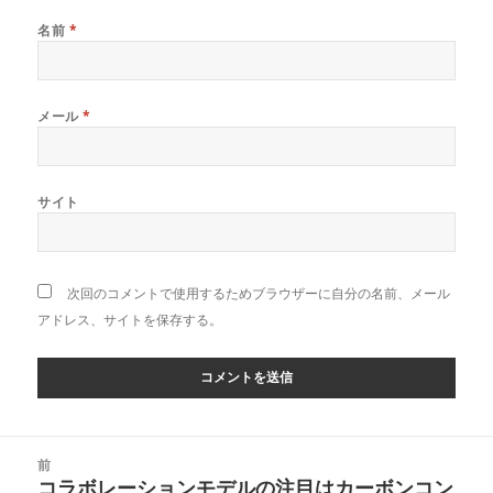
名前
*
メール
*
サイト
次回のコメントで使用するためブラウザーに自分の名前、メール
アドレス、サイトを保存する。
投
前
稿
コラボレーションモデルの注目はカーボンコン
前