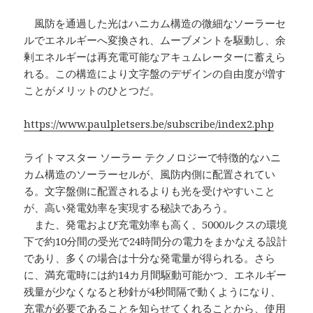
風防を通過した光はハニカム構造の微細なソーラーセ
ルでエネルギーへ変換され、ムーブメントを駆動し、余
剰エネルギーは再充電可能なアキュムレーターに蓄えら
れる。この構造により文字盤のデザインの自由度が増す
ことがメリットのひとつだ。
https://www.paulpletsers.be/subscribe/index2.php
ライトマスター ソーラー テクノロジーで特徴的なハニ
カム構造のソーラーセルが、風防内側に配置されてい
る。文字盤側に配置されるよりも光を受けやすいこと
が、高い発電効率を実現する秘訣であろう。
また、発電および充電効率も高く、5000ルクスの環境
下で約10分間の受光で24時間分の電力をまかなえる設計
であり、多くの場合は十分な発電量が得られる。さら
に、満充電時には約14カ月間駆動可能かつ、エネルギー
残量が少なくなると秒針が4秒間隔で動くようになり、
充電が必要であることを知らせてくれることから、使用