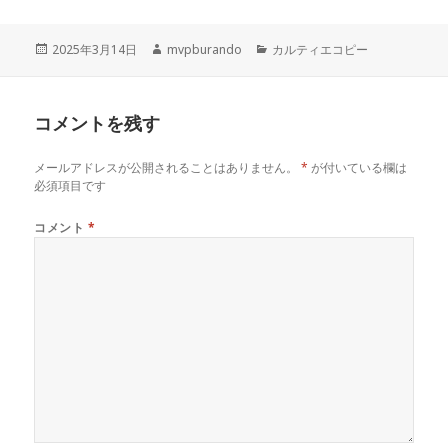
投
作
カ
2025年3月14日
mvpburando
カルティエコピー
稿
成
テ
日:
者
ゴ
リ
コメントを残す
ー
メールアドレスが公開されることはありません。
*
が付いている欄は
必須項目です
コメント
*