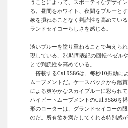
うことによって、スポーティなデザイン
る。昼間をホワイト、夜間をブルーとす
象を損ねることなく判読性を高めている
ランドセイコーらしさを感じる。
淡いブルーを塗り重ねることで与えられ
現している。24時間表記の回転ベゼル
とで判読性を高めている。
搭載するCal.9S86は、毎秒10振動
ムーブメントだ。ケースバックから鑑賞
による爽やかなスカイブルーに彩られて
ハイビートムーブメントのCal.9S86
形のローターは、グランドセイコーの限
のだ。所有欲を満たしてくれる特別感が