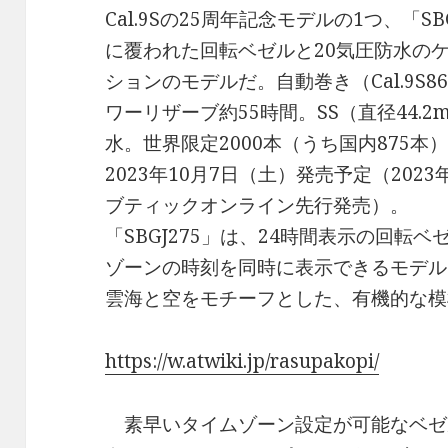
Cal.9Sの25周年記念モデルの1つ、「S
に覆われた回転ベゼルと20気圧防水の
ションのモデルだ。自動巻き（Cal.9S8
ワーリザーブ約55時間。SS（直径44.2
水。世界限定2000本（うち国内875本）
2023年10月7日（土）発売予定（202
ブティックオンライン先行発売）。
「SBGJ275」は、24時間表示の回転
ゾーンの時刻を同時に表示できるモデル
雲海と空をモチーフとした、有機的な模
https://w.atwiki.jp/rasupakopi/
素早いタイムゾーン設定が可能なベゼ