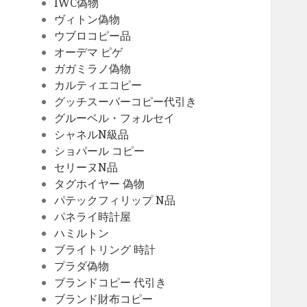
IWC偽物
ヴィトン偽物
ウブロコピー品
オーデマ ピゲ
ガガミラノ偽物
カルティエコピー
グッチスーパーコピー代引き
グルーベル・フォルセイ
シャネルN級品
ショパール コピー
セリーヌN品
タグホイヤー 偽物
パテックフィリップ N品
パネライ時計屋
ハミルトン
ブライトリング 時計
プラダ偽物
ブランドコピー 代引き
ブランド財布コピー