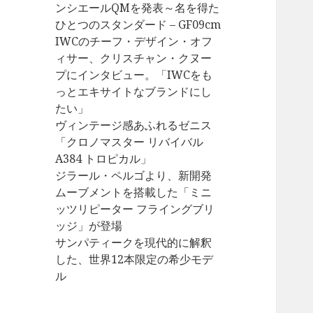
ンシエールQMを発表～名を得た
ひとつのスタンダード – GF09cm
IWCのチーフ・デザイン・オフ
ィサー、クリスチャン・クヌー
プにインタビュー。「IWCをも
っとエキサイトなブランドにし
たい」
ヴィンテージ感あふれるゼニス
「クロノマスター リバイバル
A384 トロピカル」
ジラール・ペルゴより、新開発
ムーブメントを搭載した「ミニ
ッツリピーター フライングブリ
ッジ」が登場
サンパティークを現代的に解釈
した、世界12本限定の希少モデ
ル