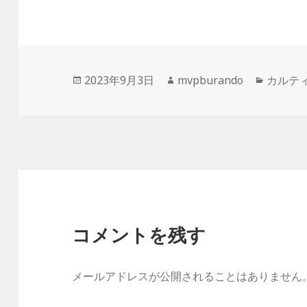
投
作
カ
2023年9月3日
mvpburando
カルテ
稿
成
テ
日:
者
ゴ
リ
ー
コメントを残す
メールアドレスが公開されることはありません