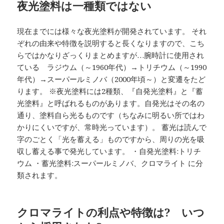
夜光塗料は一種類ではない
現在までには様々な夜光塗料が開発されています。 それ
ぞれの由来や特徴を説明すると長くなりますので、こち
らではかなりざっくりまとめますが…腕時計に使用され
ている ラジウム（～1960年代）→トリチウム（～1990
年代）→スーパールミノバ（2000年頃～）と変遷をたど
ります。 ※夜光塗料には2種類、『自発光塗料』と『蓄
光塗料』と呼ばれるものがあります。自発光はその名の
通り、塗料自ら光るものです（ちなみに明るい所ではわ
かりにくいですが、常時光っています）。 蓄光は読んで
字のごとく「光を蓄える」ものですから、周りの光を吸
収し蓄える事で発光しています。 ・自発光塗料:トリチ
ウム ・蓄光塗料:スーパールミノバ、クロマライト に分
類されます。
クロマライトの利点や特徴は? いつ