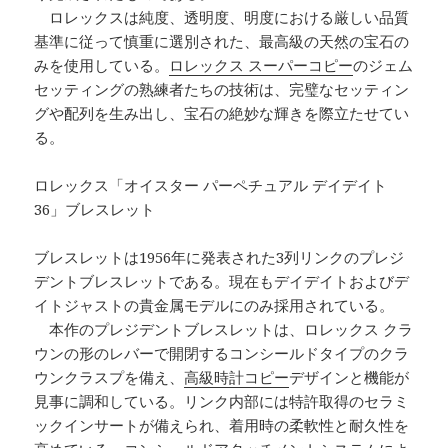
ロレックスは純度、透明度、明度における厳しい品質
基準に従って慎重に選別された、最高級の天然の宝石の
みを使用している。
ロレックス スーパーコピー
のジェム
セッティングの熟練者たちの技術は、完璧なセッティン
グや配列を生み出し、宝石の絶妙な輝きを際立たせてい
る。
ロレックス「オイスター パーペチュアル デイデイト
36」ブレスレット
ブレスレットは1956年に発表された3列リンクのプレジ
デントブレスレットである。現在もデイデイトおよびデ
イトジャストの貴金属モデルにのみ採用されている。
本作のプレジデントブレスレットは、ロレックス クラ
ウンの形のレバーで開閉するコンシールドタイプのクラ
ウンクラスプを備え、
高級時計コピー
デザインと機能が
見事に調和している。リンク内部には特許取得のセラミ
ックインサートが備えられ、着用時の柔軟性と耐久性を