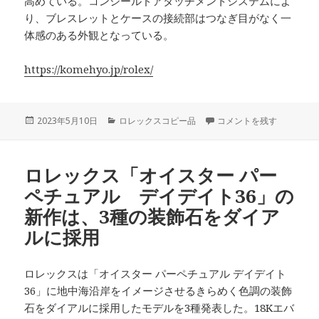
高めている。コンシールドアタッチメントシステムによ
り、ブレスレットとケースの接続部はつなぎ目がなく一
体感のある外観となっている。
https://komehyo.jp/rolex/
投
カ
ロレックス「オイスター 
2023年5月10日
ロレックスコピー品
コメントを残す
稿
テ
日:
ゴ
リ
ロレックス「オイスター パー
ー
ペチュアル デイデイト36」の
新作は、3種の装飾石をダイア
ルに採用
ロレックスは「オイスター パーペチュアル デイデイト
36」に地中海沿岸をイメージさせるきらめく色調の装飾
石をダイアルに採用したモデルを3種発表した。18Kエバ