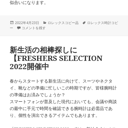
似合いになります。
投
カ
タ
2022年4月23日
ロレックスコピー品
ロレックス時計コピ
稿
ロレックスのシードゥエラーディープシー126660 Dブルー に
テ
グ
ー
コメントを残す
日:
ゴ
リ
ー
新生活の相棒探しに
【FRESHERS SELECTION
2022開催中
春からスタートする新生活に向けて、スーツやネクタ
イ、靴などの準備に忙しいこの時期ですが、皆様腕時計
の準備はお済みでしょうか？
スマートフォンが普及した現代においても、会議や商談
の最中に手元で時間を確認できる腕時計は必需品であ
り、個性を演出できるアイテムでもあります。