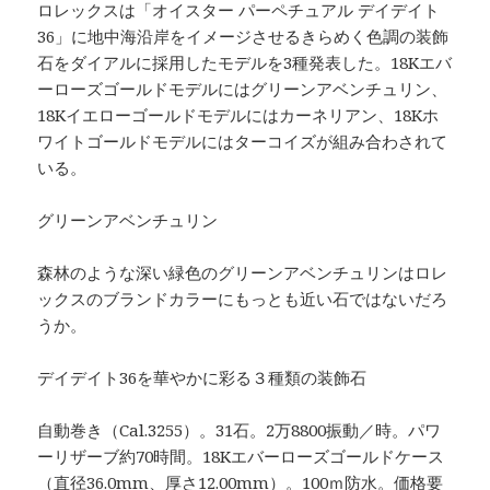
ロレックスは「オイスター パーペチュアル デイデイト
36」に地中海沿岸をイメージさせるきらめく色調の装飾
石をダイアルに採用したモデルを3種発表した。18Kエバ
ーローズゴールドモデルにはグリーンアベンチュリン、
18Kイエローゴールドモデルにはカーネリアン、18Kホ
ワイトゴールドモデルにはターコイズが組み合わされて
いる。
グリーンアベンチュリン
森林のような深い緑色のグリーンアベンチュリンはロレ
ックスのブランドカラーにもっとも近い石ではないだろ
うか。
デイデイト36を華やかに彩る３種類の装飾石
自動巻き（Cal.3255）。31石。2万8800振動／時。パワ
ーリザーブ約70時間。18Kエバーローズゴールドケース
（直径36.0mm、厚さ12.00mm）。100ｍ防水。価格要