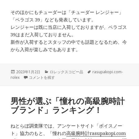
そのほかにもチューダーは「チューダー レンジャー」
「ペラゴス 39」なども発表しています。
レンジャーは既に当店に入荷しておりますが、ペラゴス
39はまだ入荷しておりません。
新作が入荷するとスタッフの中でも話題となるため、今
から入荷が楽しみでもあります。
投
カ
タ
2023年1月2日
ロレックスコピー品
rasupakopi.com-
稿
GMTマスターII初のレフトハンドモデルとして誕生し、ロレック
テ
グ
rolex
コメントを残す
日:
ゴ
リ
ー
男性が選ぶ「憧れの高級腕時計
ブランド」ランキング！
ねとらぼ調査隊では、アンケートサイト「ボイスノー
ト」協力のもと、「憧れの
高級腕時計rasupakopi.com