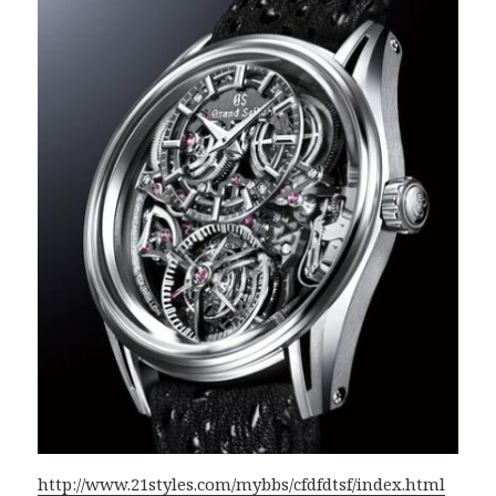
http://www.21styles.com/mybbs/cfdfdtsf/index.html