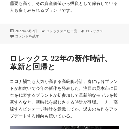
需要も高く、その資産価値から投資として保有している
人も多くみられるブランドです。
投
カ
タ
2022年6月2日
ロレックスコピー品
ロレックス
稿
男性が選ぶ「憧れの高級腕時計ブランド」ランキング！ に
テ
グ
コメントを残す
日:
ゴ
リ
ー
ロレックス 22年の新作時計、
革新と回帰と
コロナ禍でも人気が高まる高級腕時計。春には各ブラン
ドが相次いで今年の新作を発表した。注目の見本市に日
本を代表するブランドが初参加して革新的なモデルを披
露するなど、新時代を感じさせる時計が登場。一方、高
騰するビンテージ時計を意識してか、過去の名作をアッ
プデートする傾向も続いている。