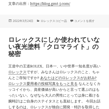
文章の出所：
https://blog.gmt-j.com/
投
カ
新生活の相棒探しに【FRESHE
2022年3月24日
ロレックスコピー品
コメントを残す
稿
テ
日:
ゴ
リ
ロレックスにしか使われていな
ー
い夜光塗料「クロマライト」の
秘密
王道中の王道ROLEX。日本一、いや世界一知名度が高い
ロレックス
ですが、みなさんはロレックスのこと、ちゃ
んとご存知ですか?
あなたはどのロレックスがお好み?
ロレックス愛用者の投稿写真をもっと見る
なんとなくカ
ッコイイから、資産価値が高いからと言って選ぶのはも
ったいない。なぜなら大人の男性にとっては身に着ける
腕時計はご自身のステイタスとも直結します。 今回お話
しするのは、ロレックスが独自に開発・特許を取得した