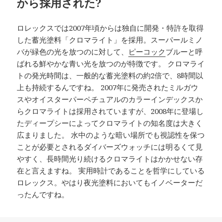
から採用された?
ロレックスでは2007年頃からは独自に開発・特許を取得
した蓄光塗料「クロマライト」を採用。スーパールミノ
バが緑色の光を放つのに対して、
ピーコック
ブルーと呼
ばれる鮮やかな青い光を放つのが特徴です。 クロマライ
トの発光時間は、一般的な蓄光塗料の約2倍で、8時間以
上も持続するんですね。 2007年に発売されたミルガウ
スやオイスターパーペチュアルのカラーインデックスか
らクロマライトは採用されていますが、2008年に登場し
たディープシーによってクロマライトの知名度は大きく
広まりました。 水中のような暗い場所でも視認性を保つ
ことが必要とされるダイバーズウォッチには明るくて見
やすく、長時間光り続けるクロマライトはかかせない存
在と言えますね。 実用時計であることを哲学にしている
ロレックス。やはり夜光塗料においてもイノベーターだ
ったんですね。