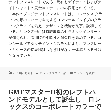
デントブレスレットである。現在もデイデイトおよびデ
イトジャストの貴金属モデルにのみ採用されている。
本作のプレジデントブレスレットは、ロレックス クラ
ウンの形のレバーで開閉するコンシールドタイプのクラ
ウンクラスプを備え、デザインと機能が見事に調和して
いる。リンク内部には特許取得のセラミックインサート
が備えられ、着用時の柔軟性と耐久性を高めている。コ
ンシールドアタッチメントシステムにより、ブレスレッ
トとケースの接続部はつなぎ目がなく一体感のある外観
となっている。
投
カ
ロレックス「オイスター パ
2023年5月4日
ロレックスコピー品
コメントを残す
稿
テ
日:
ゴ
リ
GMTマスターII初のレフトハ
ー
ンドモデルとして誕生し、ロレ
ックスのコーポレートカラーで