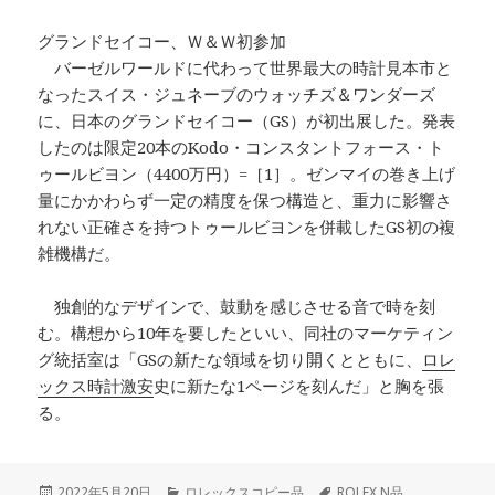
グランドセイコー、Ｗ＆Ｗ初参加
バーゼルワールドに代わって世界最大の時計見本市と
なったスイス・ジュネーブのウォッチズ＆ワンダーズ
に、日本のグランドセイコー（GS）が初出展した。発表
したのは限定20本のKodo・コンスタントフォース・ト
ゥールビヨン（4400万円）=［1］。ゼンマイの巻き上げ
量にかかわらず一定の精度を保つ構造と、重力に影響さ
れない正確さを持つトゥールビヨンを併載したGS初の複
雑機構だ。
独創的なデザインで、鼓動を感じさせる音で時を刻
む。構想から10年を要したといい、同社のマーケティン
グ統括室は「GSの新たな領域を切り開くとともに、
ロレ
ックス時計激安
史に新たな1ページを刻んだ」と胸を張
る。
投
カ
タ
2022年5月20日
ロレックスコピー品
ROLEX N品