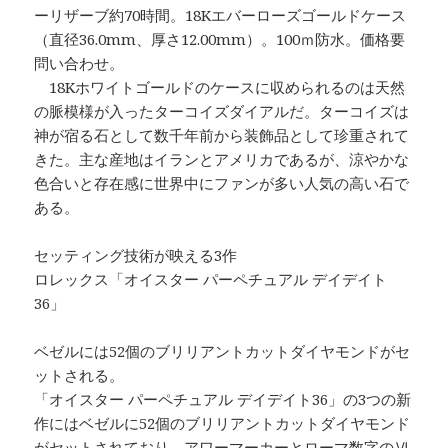
ーリザーブ約70時間。18Kエバーローズゴールドケース
（直径36.0mm、厚さ12.00mm）。100ｍ防水。価格要
問い合わせ。
18Kホワイトゴールドのケースに収められるのは天然
の脈模様が入ったターコイズダイアルだ。ターコイズは
神が宿る石として数千年前から装飾品として珍重されて
きた。主な産地はイランとアメリカであるが、涼やかな
色合いと存在感に世界中にファンが多い人気の高い石で
ある。
セッティング技術が映える3作
ロレックス「オイスター パーペチュアル デイデイト
36」
ベゼルには52個のブリリアントカットダイヤモンドがセ
ットされる。
「オイスター パーペチュアル デイデイト36」の3つの新
作にはベゼルに52個のブリリアントカットダイヤモンド
がセットされており、アワーマーカーとローマ数字のⅥ