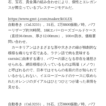
石、宝石、貴金属の組み合わせにより、個性とエレガン
スが際立っているプレステージモデルだ。
https://www.gmt-j.com/maker/ROLEX
自動巻き（Cal.3255）。31石。2万8800振動／時。パワ
ーリザーブ約70時間。18Kエバーローズゴールドケース
（直径36.0mm、厚さ12.00mm）。100ｍ防水。価格要
問い合わせ。
カーネリアンはさまざまな形や大きさの線が独創的な
模様を織りなす石である。ラテン語で肉を意味する
carnisに由来する通り、パワーの源となる存在を連想さ
せられる。網目模様が入っているものは瑪瑙（メノウ）
と呼ばれるので、日本ではそちらの名前の方が知られて
いるかもしれない。イエローゴールドのケースに収めら
れたオレンジのダイアルはひとつひとつが違った表情を
見せる。
自動巻き（Cal.3255）。31石。2万8800振動／時。パワ