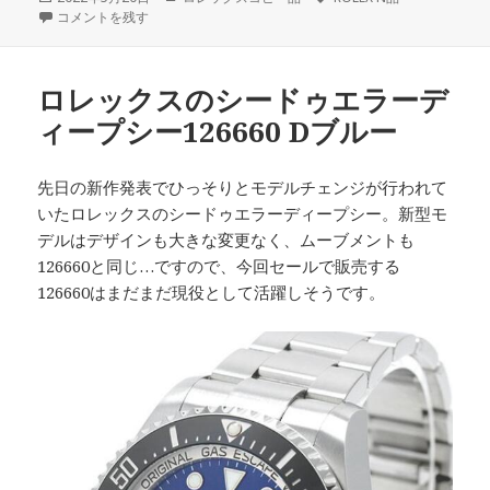
稿
ロレックス 22年の新作時計、革新と回帰と に
テ
グ
コメントを残す
日:
ゴ
リ
ー
ロレックスのシードゥエラーデ
ィープシー126660 Dブルー
先日の新作発表でひっそりとモデルチェンジが行われて
いたロレックスのシードゥエラーディープシー。新型モ
デルはデザインも大きな変更なく、ムーブメントも
126660と同じ…ですので、今回セールで販売する
126660はまだまだ現役として活躍しそうです。