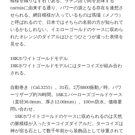
模様を織りなす石である。ラテン語で肉を意味する
carnisに由来する通り、パワーの源となる存在を連想さ
せられる。網目模様が入っているものは瑪瑙（メノウ）
と呼ばれるので、日本ではそちらの名前の方が知られて
いるかもしれない。イエローゴールドのケースに収めら
れたオレンジのダイアルはひとつひとつが違った表情を
見せる。
18Kホワイトゴールドモデル
18Kホワイトゴールドモデルにはターコイズが組み合わ
される。
自動巻き（Cal.3255）。31石。2万8800振動／時。パワ
ーリザーブ約70時間。18Kエバーローズゴールドケース
（直径36.0mm、厚さ12.00mm）。100ｍ防水。価格要
問い合わせ。
18Kホワイトゴールドのケースに収められるのは天然
の脈模様が入ったターコイズダイアルだ。ターコイズは
神が宿る石として数千年前から装飾品として珍重されて